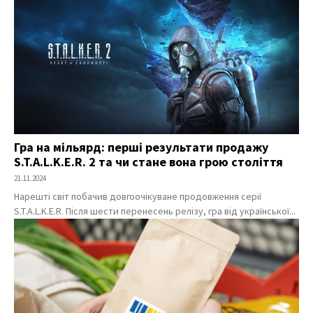
Гра на мільярд: перші результати продажу
S.T.A.L.K.E.R. 2 та чи стане вона грою століття
21.11.2024
Нарешті світ побачив довгоочікуване продовження серії
S.T.A.L.K.E.R. Після шести перенесень релізу, гра від української...