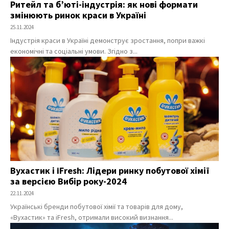
Ритейл та б’юті-індустрія: як нові формати
змінюють ринок краси в Україні
25.11.2024
Індустрія краси в Україні демонструє зростання, попри важкі
економічні та соціальні умови. Згідно з...
Вухастик і iFresh: Лідери ринку побутової хімії
за версією Вибір року-2024
22.11.2024
Українські бренди побутової хімії та товарів для дому,
«Вухастик» та iFresh, отримали високий визнання...