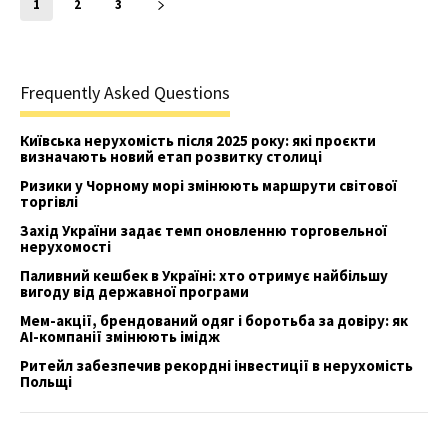
1
2
3
Frequently Asked Questions
Київська нерухомість після 2025 року: які проєкти
визначають новий етап розвитку столиці
Ризики у Чорному морі змінюють маршрути світової
торгівлі
Захід України задає темп оновленню торговельної
нерухомості
Паливний кешбек в Україні: хто отримує найбільшу
вигоду від державної програми
Мем-акції, брендований одяг і боротьба за довіру: як
AI-компанії змінюють імідж
Ритейл забезпечив рекордні інвестиції в нерухомість
Польщі