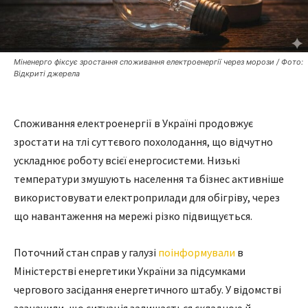
Міненерго фіксує зростання споживання електроенергії через морози / Фото:
Відкриті джерела
Споживання електроенергії в Україні продовжує
зростати на тлі суттєвого похолодання, що відчутно
ускладнює роботу всієї енергосистеми. Низькі
температури змушують населення та бізнес активніше
використовувати електроприлади для обігріву, через
що навантаження на мережі різко підвищується.
Поточний стан справ у галузі
поінформували
в
Міністерстві енергетики України за підсумками
чергового засідання енергетичного штабу. У відомстві
зазначили, що ситуація залишається складною й