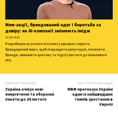
Мем-акції, брендований одяг і боротьба за
довіру: як AI-компанії змінюють імідж
02.08.2026
Розробники штучного інтелекту використовують
брендований мерч, щоб покращити репутацію, посилити
бренди, зменшити критику та підготуватися до можливого
IPO.
МИНУЛА ПУБЛІКАЦІЯ
НАСТУПНА ПУБЛІКАЦІЯ
Україна очікує нові
МВФ прогнозує Україні
енергетичні та оборонні
один із найшвидших
пакети до 24 лютого
темпів зростання в
Європі