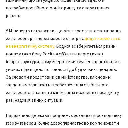
потребує постійного моніторингу та оперативних
рішень.
У Міненерго наголосили, що різке зростання споживання
електроенергії через морози створює
додатковий тиск
на енергетичну систему.
Водночас зберігається ризик
нових атак з боку Росії на об’єкти енергетичної
інфраструктури, тому енергетики змушені працювати в
умовах підвищеної готовності до будь-яких сценаріїв.
За словами представників міністерства, ключовим
завданням залишається забезпечення стабільного
електропостачання та мінімізація можливих наслідків у
разі надзвичайних ситуацій.
Паралельно держава продовжує розвивати розподілену
газову генерацію, яка дозволяє частково компенсувати