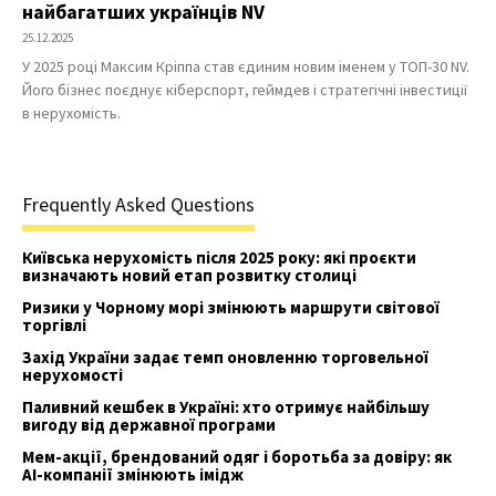
найбагатших українців NV
25.12.2025
У 2025 році Максим Кріппа став єдиним новим іменем у ТОП-30 NV.
Його бізнес поєднує кіберспорт, геймдев і стратегічні інвестиції
в нерухомість.
Frequently Asked Questions
Київська нерухомість після 2025 року: які проєкти
визначають новий етап розвитку столиці
Ризики у Чорному морі змінюють маршрути світової
торгівлі
Захід України задає темп оновленню торговельної
нерухомості
Паливний кешбек в Україні: хто отримує найбільшу
вигоду від державної програми
Мем-акції, брендований одяг і боротьба за довіру: як
AI-компанії змінюють імідж