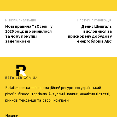
МИНУЛА ПУБЛІКАЦІЯ
НАСТУПНА ПУБЛІКАЦІЯ
Нові правила “єОселі” у
Денис Шмигаль
2026 році: що змінилося
висловився за
та чому покупці
прискорену добудову
занепокоєні
енергоблоків АЕС
RETAILER
.COM.UA
Retailer.com.ua — інформаційний ресурс про український
рітейл, бізнес і торгівлю. Актуальні новини, аналітичні статті,
ринкові тенденції та історії компаній.
Новини