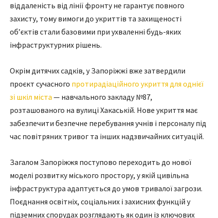
віддаленість від лінії фронту не гарантує повного
захисту, тому вимоги до укриттів та захищеності
об’єктів стали базовими при ухваленні будь-яких
інфраструктурних рішень.
Окрім дитячих садків, у Запоріжжі вже затвердили
проєкт сучасного
протирадіаційного укриття для однієї
зі шкіл міста
— навчального закладу №87,
розташованого на вулиці Хакаській. Нове укриття має
забезпечити безпечне перебування учнів і персоналу під
час повітряних тривог та інших надзвичайних ситуацій.
Загалом Запоріжжя поступово переходить до нової
моделі розвитку міського простору, у якій цивільна
інфраструктура адаптується до умов тривалої загрози.
Поєднання освітніх, соціальних і захисних функцій у
підземних спорудах розглядають як один із ключових