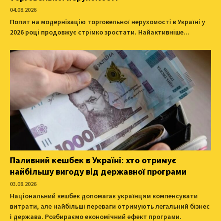
04.08.2026
Попит на модернізацію торговельної нерухомості в Україні у
2026 році продовжує стрімко зростати. Найактивніше...
Паливний кешбек в Україні: хто отримує
найбільшу вигоду від державної програми
03.08.2026
Національний кешбек допомагає українцям компенсувати
витрати, але найбільші переваги отримують легальний бізнес
і держава. Розбираємо економічний ефект програми.