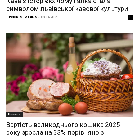
Кава з історією: чому Галка стала
символом львівської кавової культури
Стешків Тетяна
-
08.04.2025
0
Новини
Вартість великоднього кошика 2025
року зросла на 33% порівняно з