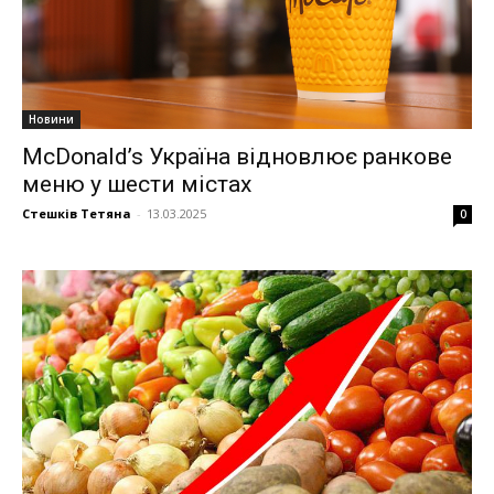
Новини
McDonald’s Україна відновлює ранкове
меню у шести містах
Стешків Тетяна
-
13.03.2025
0