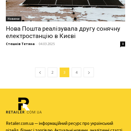
Новини
Нова Пошта реалізувала другу сонячну
електростанцію в Києві
Стешків Тетяна
-
04.03.2025
0
2
3
4
RETAILER
.COM.UA
Retailer.com.ua — інформаційний ресурс про український
рітейл, бізнес і торгівлю. Актуальні новини, аналітичні статті,