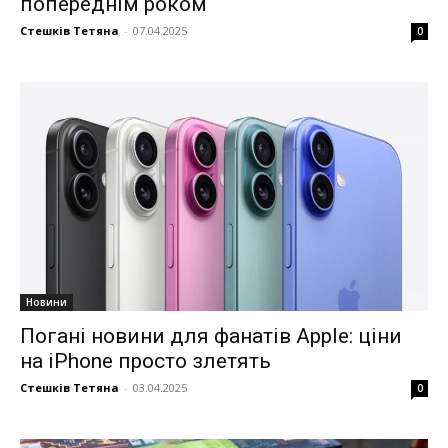
попереднім роком
Стешків Тетяна
-
07.04.2025
0
Новини
Погані новини для фанатів Apple: ціни
на iPhone просто злетять
Стешків Тетяна
-
03.04.2025
0