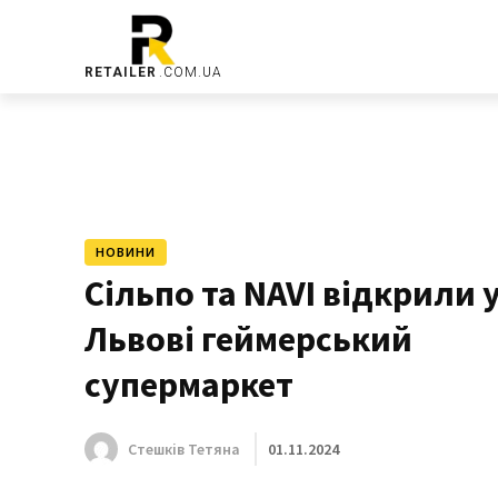
RETAILER
.COM.UA
НОВИНИ
Сільпо та NAVI відкрили 
Львові геймерський
супермаркет
01.11.2024
Стешків Тетяна