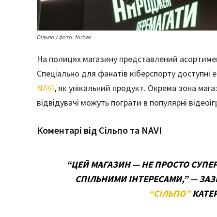
Сільпо / фото: forbes
На полицях магазину представлений асортимент
Спеціально для фанатів кіберспорту доступні е
NAVI
, як унікальний продукт. Окрема зона маг
відвідувачі можуть пограти в популярні відеоіг
Коментарі від Сільпо та NAVI
“ЦЕЙ МАГАЗИН — НЕ ПРОСТО СУПЕР
СПІЛЬНИМИ ІНТЕРЕСАМИ,” — ЗА
“СІЛЬПО”
КАТЕР