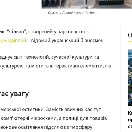
Сільпо у Львові / фото: forbes
жі “Сільпо”, створений у партнерстві з
О
ом Кріппой
– відомий український бізнесмен.
нує світ технологій, сучасної культури та
культурою та містить інтерактивні елементи, які
ає увагу
ерської естетики. Замість звичних кас тут
К
комп’ютерні мікросхеми, а полиці для товарів
п
с
Неонове освітлення підсилює атмосферу і