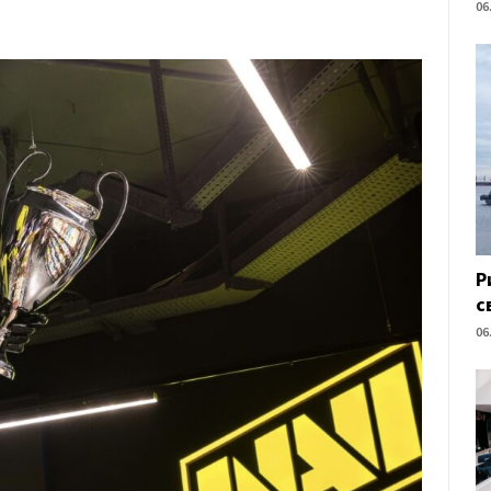
06
Р
с
06