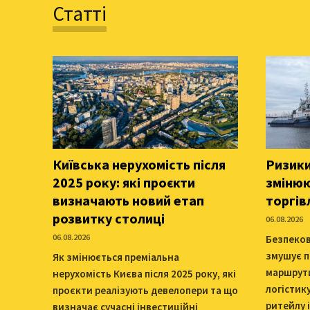
Статті
Київська нерухомість після
Ризики
2025 року: які проєкти
змінюю
визначають новий етап
торгів
розвитку столиці
06.08.2026
06.08.2026
Безпеков
змушує п
Як змінюється преміальна
маршрути
нерухомість Києва після 2025 року, які
логістик
проєкти реалізують девелопери та що
ритейлу і
визначає сучасні інвестиційні