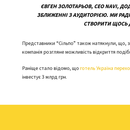
ЄВГЕН ЗОЛОТАРЬОВ, СЕО NAVI, ДО
ЗБЛИЖЕННІ З АУДИТОРІЄЮ. МИ РАДІ
СТВОРИТИ ЩОСЬ 
Представники “Сільпо” також натякнули, що, за
компанія розгляне можливість відкриття подібни
Раніще стало відомо, що
готель Україна перех
інвестує 3 млрд грн.