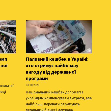
емп
Паливний кешбек в Україні:
ної
хто отримує найбільшу
вигоду від державної
програми
03.08.2026
овельної
році
Національний кешбек допомагає
.
українцям компенсувати витрати, але
найбільші переваги отримують
легальний бізнес і держава.