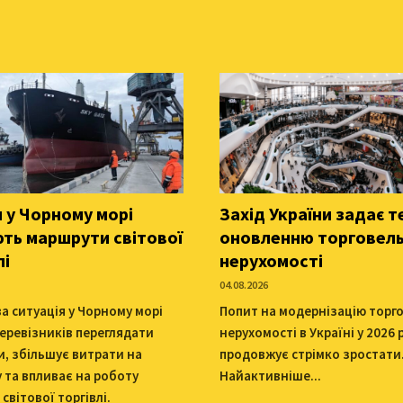
 у Чорному морі
Захід України задає т
ть маршрути світової
оновленню торговель
лі
нерухомості
04.08.2026
а ситуація у Чорному морі
Попит на модернізацію торг
еревізників переглядати
нерухомості в Україні у 2026 
, збільшує витрати на
продовжує стрімко зростати
у та впливає на роботу
Найактивніше...
 світової торгівлі.