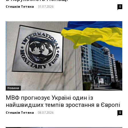
Стешків Тетяна
-
31.07.2026
0
Новини
МВФ прогнозує Україні один із
найшвидших темпів зростання в Європі
Стешків Тетяна
-
08.07.2026
0