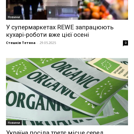
Новини
У супермаркетах REWE запрацюють
кухарі-роботи вже цієї осені
Стешків Тетяна
-
29.05.2025
0
Новини
Україна посіла третє місце серед