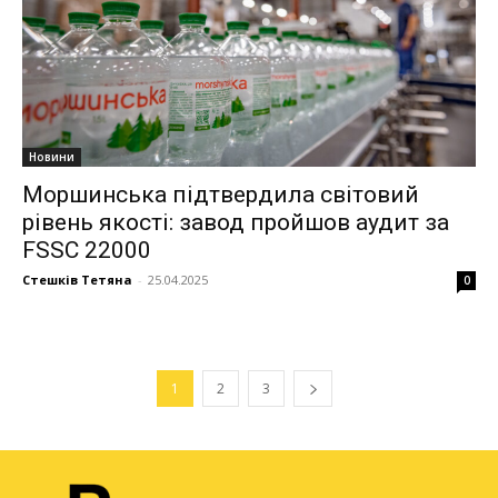
Новини
Моршинська підтвердила світовий
рівень якості: завод пройшов аудит за
FSSC 22000
Стешків Тетяна
-
25.04.2025
0
1
2
3