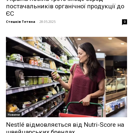
постачальників органічної продукції до
ЄС
Стешків Тетяна
-
28.05.2025
0
Новини
Nestlé відмовляється від Nutri-Score на
швейцарських брендах