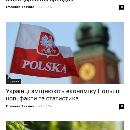
Стешків Тетяна
-
27.05.2025
0
Новини
Українці зміцнюють економіку Польщі:
нові факти та статистика
Стешків Тетяна
-
21.05.2025
0