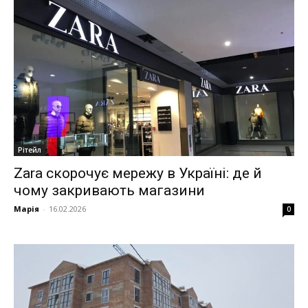
Рітейл
Zara скорочує мережу в Україні: де й
чому закривають магазини
Марія
-
16.02.2026
0