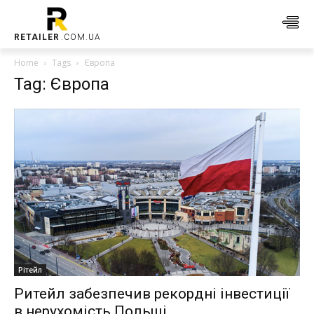
RETAILER
.COM.UA
Home
Tags
Європа
Tag: Європа
Рітейл
Ритейл забезпечив рекордні інвестиції
в нерухомість Польщі